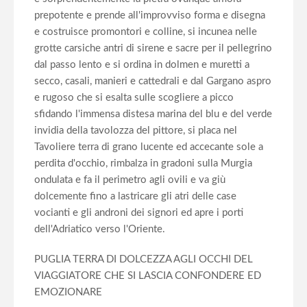
prepotente e prende all'improvviso forma e disegna
e costruisce promontori e colline, si incunea nelle
grotte carsiche antri di sirene e sacre per il pellegrino
dal passo lento e si ordina in dolmen e muretti a
secco, casali, manieri e cattedrali e dal Gargano aspro
e rugoso che si esalta sulle scogliere a picco
sfidando l'immensa distesa marina del blu e del verde
invidia della tavolozza del pittore, si placa nel
Tavoliere terra di grano lucente ed accecante sole a
perdita d'occhio, rimbalza in gradoni sulla Murgia
ondulata e fa il perimetro agli ovili e va giù
dolcemente fino a lastricare gli atri delle case
vocianti e gli androni dei signori ed apre i porti
dell'Adriatico verso l'Oriente.
PUGLIA TERRA DI DOLCEZZA AGLI OCCHI DEL
VIAGGIATORE CHE SI LASCIA CONFONDERE ED
EMOZIONARE