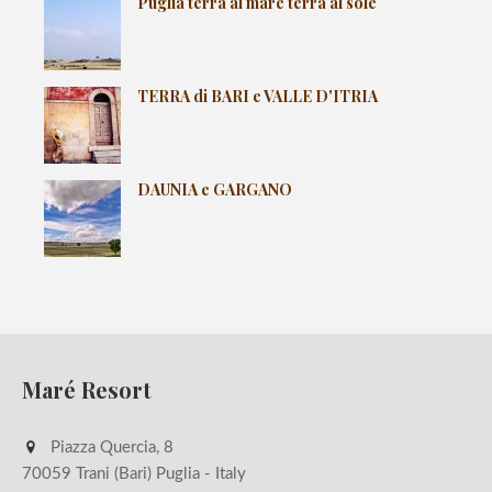
Puglia terra al mare terra al sole
TERRA di BARI e VALLE D'ITRIA
DAUNIA e GARGANO
Maré Resort
Piazza Quercia, 8
70059 Trani (Bari) Puglia - Italy