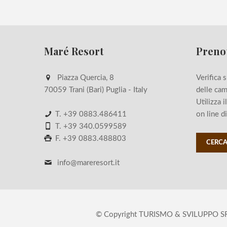
Maré Resort
Preno
Piazza Quercia, 8
Verifica s
70059 Trani (Bari) Puglia - Italy
delle cam
Utilizza 
T.
+39 0883.486411
on line di
T.
+39 340.0599589
F. +39 0883.488803
CERCA
info@mareresort.it
© Copyright TURISMO & SVILUPPO SRL, P