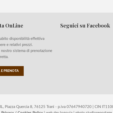
ta OnLine
Seguici su Facebook
ubito disponibilità effettiva
ere e relativi prezzi.
il nostro sistema di prenotazione
retta.
 E PRENOTA
iazza Quercia 8, 76125 Trani - p.iva 07647940720 | CIN IT110009A
Privacy / Cookies Policy
|
web dev
logovia
|
photo
studioreportage