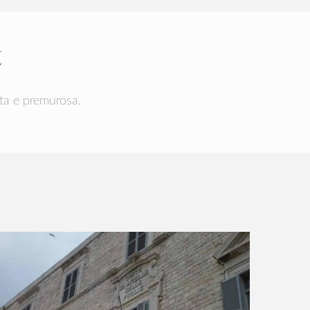
t
eta e premurosa.